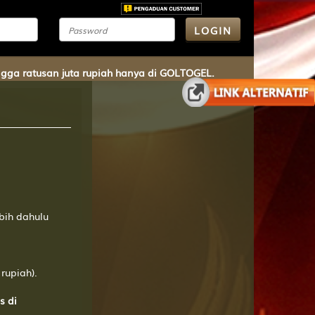
LOGIN
anya di GOLTOGEL.
LINKALTERNATIF1
LINKALTERNATIF2
LINKALTERNATIF3
bih dahulu
rupiah).
s di