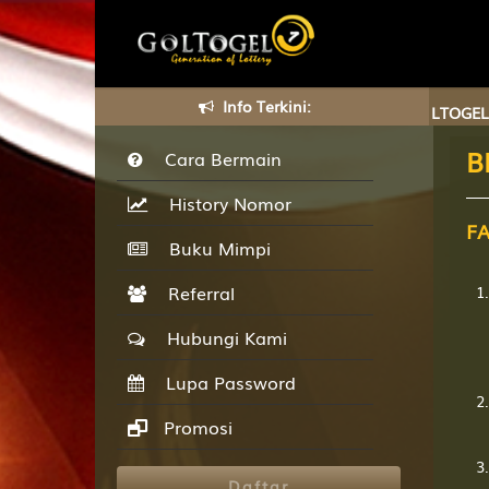
Info Terkini:
ELAMAT BERGABUNG DI GOLTOGEL , Nikmati permainan yang seru
B
Cara Bermain
History Nomor
FA
Buku Mimpi
Referral
Hubungi Kami
Lupa Password
Promosi
Daftar