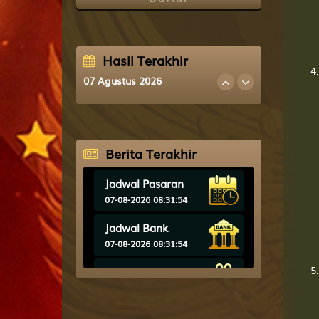
Hasil Terakhir
07 Agustus 2026
OREGON06
2
4
0
6
CALIFORNIA
1
4
1
7
Berita Terakhir
FLORIDAEVE
1
0
4
8
Jadwal Pasaran
OREGON09
0
1
9
8
07-08-2026 08:31:54
Jadwal Bank
07-08-2026 08:31:54
Hadiah & Diskon
07-08-2026 08:31:54
FAQ GolTogel