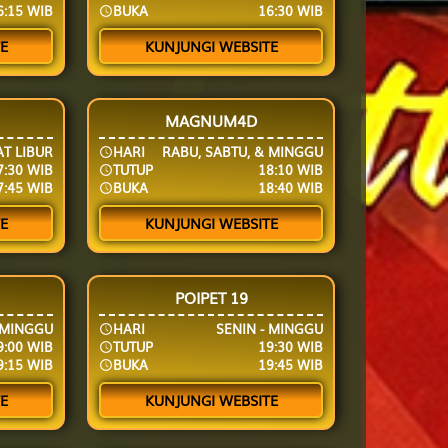
6:15 WIB
BUKA
16:30 WIB
E
KUNJUNGI WEBSITE
MAGNUM4D
AT LIBUR
HARI
RABU, SABTU, & MINGGU
7:30 WIB
TUTUP
18:10 WIB
7:45 WIB
BUKA
18:40 WIB
E
KUNJUNGI WEBSITE
POIPET 19
 MINGGU
HARI
SENIN - MINGGU
9:00 WIB
TUTUP
19:30 WIB
9:15 WIB
BUKA
19:45 WIB
E
KUNJUNGI WEBSITE