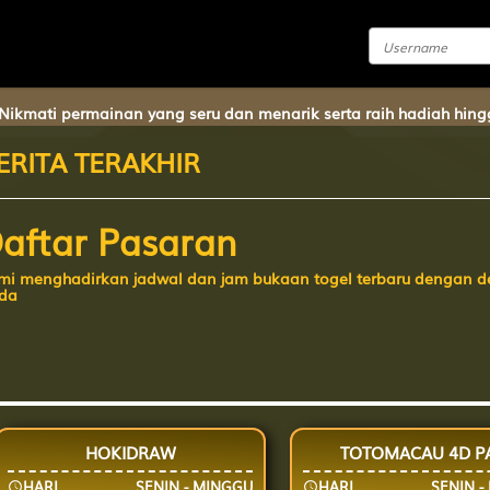
menarik serta raih hadiah hingga ratusan juta rupiah hanya
ERITA TERAKHIR
aftar Pasaran
mi menghadirkan jadwal dan jam bukaan togel terbaru dengan d
da
HOKIDRAW
TOTOMACAU 4D P
HARI
SENIN - MINGGU
HARI
SENIN -