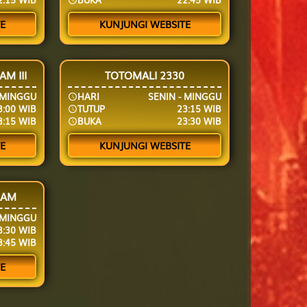
E
KUNJUNGI WEBSITE
M III
TOTOMALI 2330
 MINGGU
HARI
SENIN - MINGGU
3:00 WIB
TUTUP
23:15 WIB
3:15 WIB
BUKA
23:30 WIB
E
KUNJUNGI WEBSITE
LAM
 MINGGU
3:30 WIB
3:45 WIB
E