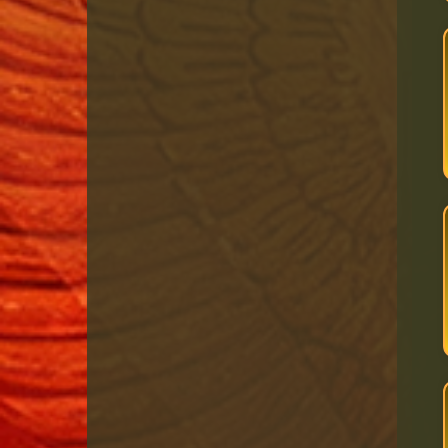
07-08-2026 08:30:21