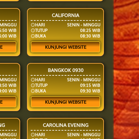
CALIFORNIA
 MINGGU
HARI
SENIN - MINGGU
5:50 WIB
TUTUP
08:25 WIB
6:00 WIB
BUKA
08:30 WIB
E
KUNJUNGI WEBSITE
BANGKOK 0930
 MINGGU
HARI
SENIN - MINGGU
8:50 WIB
TUTUP
09:15 WIB
9:00 WIB
BUKA
09:30 WIB
E
KUNJUNGI WEBSITE
NG
CAROLINA EVENING
 MINGGU
HARI
SENIN - MINGGU