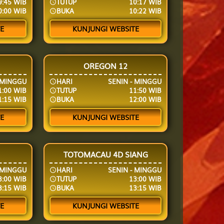
9:45 WIB
TUTUP
10:17 WIB
0:00 WIB
BUKA
10:22 WIB
E
KUNJUNGI WEBSITE
OREGON 12
 MINGGU
HARI
SENIN - MINGGU
1:00 WIB
TUTUP
11:50 WIB
1:15 WIB
BUKA
12:00 WIB
E
KUNJUNGI WEBSITE
TOTOMACAU 4D SIANG
 MINGGU
HARI
SENIN - MINGGU
3:00 WIB
TUTUP
13:00 WIB
3:15 WIB
BUKA
13:15 WIB
E
KUNJUNGI WEBSITE