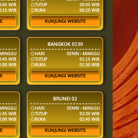
0:00 WIB
TUTUP
00:05 WIB
0:15 WIB
BUKA
00:20 WIB
E
KUNJUNGI WEBSITE
BANGKOK 0130
 MINGGU
HARI
SENIN - MINGGU
0:45 WIB
TUTUP
01:15 WIB
1:00 WIB
BUKA
01:30 WIB
E
KUNJUNGI WEBSITE
BRUNEI 02
 MINGGU
HARI
SENIN - MINGGU
1:45 WIB
TUTUP
02:30 WIB
2:00 WIB
BUKA
02:45 WIB
E
KUNJUNGI WEBSITE