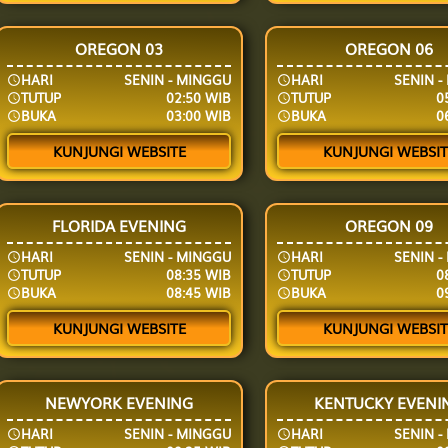
OREGON 03
OREGON 06
HARI
SENIN - MINGGU
HARI
SENIN -
TUTUP
02:50 WIB
TUTUP
0
BUKA
03:00 WIB
BUKA
0
KUNJUNGI WEBSITE
KUNJUNGI WEBSIT
FLORIDA EVENING
OREGON 09
HARI
SENIN - MINGGU
HARI
SENIN -
TUTUP
08:35 WIB
TUTUP
0
BUKA
08:45 WIB
BUKA
0
KUNJUNGI WEBSITE
KUNJUNGI WEBSIT
NEWYORK EVENING
KENTUCKY EVENI
HARI
SENIN - MINGGU
HARI
SENIN -